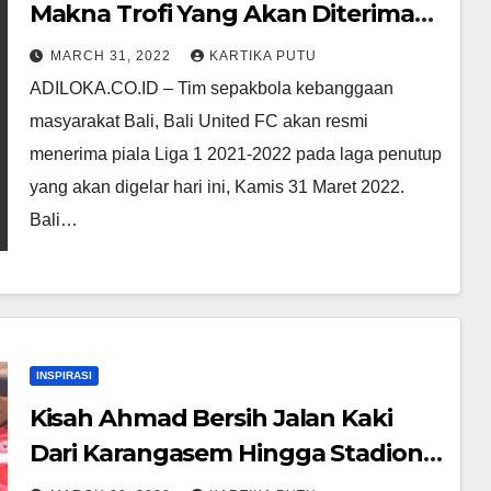
Makna Trofi Yang Akan Diterima
Bali United FC
MARCH 31, 2022
KARTIKA PUTU
ADILOKA.CO.ID – Tim sepakbola kebanggaan
masyarakat Bali, Bali United FC akan resmi
menerima piala Liga 1 2021-2022 pada laga penutup
yang akan digelar hari ini, Kamis 31 Maret 2022.
Bali…
INSPIRASI
Kisah Ahmad Bersih Jalan Kaki
Dari Karangasem Hingga Stadion
Dipta Usai Bali United Juara Liga 1