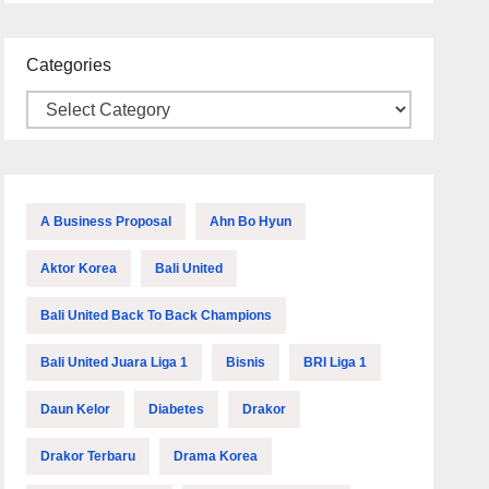
Categories
A Business Proposal
Ahn Bo Hyun
Aktor Korea
Bali United
Bali United Back To Back Champions
Bali United Juara Liga 1
Bisnis
BRI Liga 1
Daun Kelor
Diabetes
Drakor
Drakor Terbaru
Drama Korea