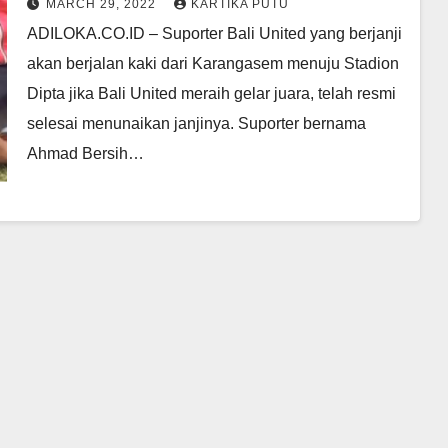
MARCH 29, 2022
KARTIKA PUTU
2021-2022
ADILOKA.CO.ID – Suporter Bali United yang berjanji
akan berjalan kaki dari Karangasem menuju Stadion
Dipta jika Bali United meraih gelar juara, telah resmi
selesai menunaikan janjinya. Suporter bernama
Ahmad Bersih…